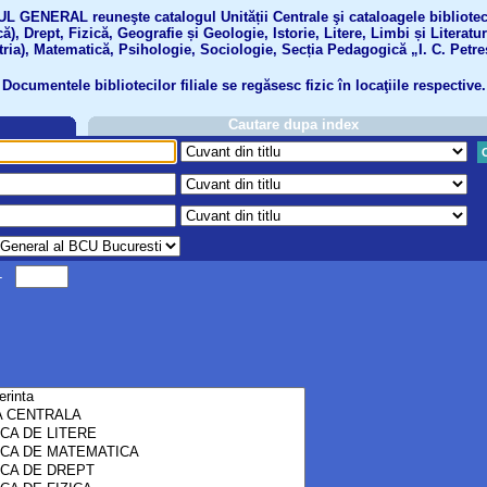
GENERAL reuneşte catalogul Unității Centrale şi cataloagele bibliotecil
ă), Drept, Fizică, Geografie și Geologie, Istorie, Litere, Limbi și Literatu
tria), Matematică, Psihologie, Sociologie, Secția Pedagogică „I. C. Petre
Documentele bibliotecilor filiale se regăsesc fizic în locaţiile respective.
Cautare dupa index
-