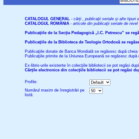
CATALOGUL GENERAL
-
cărţi , publicaţii seriale şi alte tip
CATALOGUL ROMÂNIA
-
articole din publicaţii seriale de niv
Publicaţiile de la Secţia Pedagogică „I.C. Petrescu” se re
Publicaţiile de la Biblioteca de Teologie Ortodoxă se reg
Publicaţiile donate de Banca Mondială se regăsesc după cheia
Publicaţiile primite de la Uniunea Europeană se regăsesc după
Ex-libris-urile existente în colecţiile bibliotecii se pot regăsi d
Cărţile electronice din colecţiile bibliotecii se pot regăsi 
Profile:
Numărul maxim de înregistrări pe
listă: