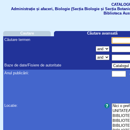
CATALOGUL 
Administrație și afaceri, Biologie (Secția Biologie și Secția Botanic
Biblioteca Aus
Cautare
Căutare avansată
Căutare termen
Baze de date/Fisiere de autoritate
Anul publicării:
Locatie: