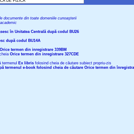
uri de documente din toate domeniile cunoaşterii
el academic
găsesc în Unitatea Centrală după codul BU26
ăsesc după codul BU14A
Orice termen din inregistrare
339BM
 cheia
Orice termen din inregistrare
327CDE
upă termenul
Ex libris
folosind cheia de căutare subiect propriu-zis
după termenul
e-book
folosind cheia de căutare
Orice termen din înregistr