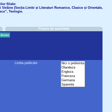
or filiale:
ri Străine (Secția Limbi și Literaturi Romanice, Clasice și Orientale,
scu”, Teologie.
Fisiere de autoritate
Căutare
Limba publicării: