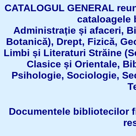
CATALOGUL GENERAL reuneşt
cataloagele b
Administrație și afaceri, B
Botanică), Drept, Fizică, Geo
Limbi și Literaturi Străine (
Clasice și Orientale, Bi
Psihologie, Sociologie, Se
T
Documentele bibliotecilor fil
re