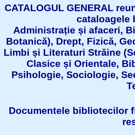
CATALOGUL GENERAL reuneşt
cataloagele b
Administrație și afaceri, B
Botanică), Drept, Fizică, Geo
Limbi și Literaturi Străine (
Clasice și Orientale, Bi
Psihologie, Sociologie, Se
T
Documentele bibliotecilor fil
re