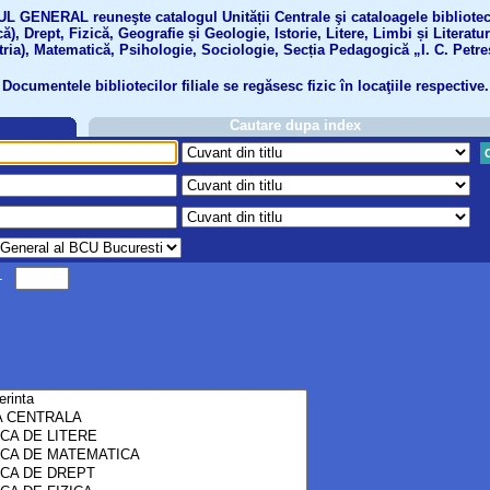
GENERAL reuneşte catalogul Unității Centrale şi cataloagele bibliotecil
ă), Drept, Fizică, Geografie și Geologie, Istorie, Litere, Limbi și Literatu
tria), Matematică, Psihologie, Sociologie, Secția Pedagogică „I. C. Petre
Documentele bibliotecilor filiale se regăsesc fizic în locaţiile respective.
Cautare dupa index
-