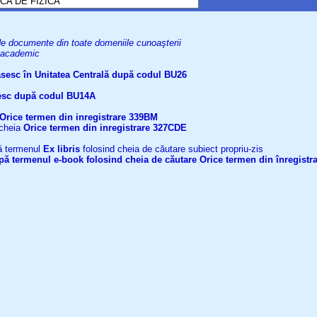
uri de documente din toate domeniile cunoaşterii
el academic
găsesc în Unitatea Centrală după codul BU26
ăsesc după codul BU14A
Orice termen din inregistrare
339BM
 cheia
Orice termen din inregistrare
327CDE
upă termenul
Ex libris
folosind cheia de căutare subiect propriu-zis
după termenul
e-book
folosind cheia de căutare
Orice termen din înregistr