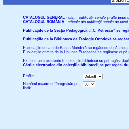
CATALOGUL GENERAL
-
cărţi , publicaţii seriale şi alte tip
CATALOGUL ROMÂNIA
-
articole din publicaţii seriale de niv
Publicaţiile de la Secţia Pedagogică „I.C. Petrescu” se re
Publicaţiile de la Biblioteca de Teologie Ortodoxă se reg
Publicaţiile donate de Banca Mondială se regăsesc după cheia
Publicaţiile primite de la Uniunea Europeană se regăsesc după
Ex-libris-urile existente în colecţiile bibliotecii se pot regăsi d
Cărţile electronice din colecţiile bibliotecii se pot regăsi 
Profile:
Numărul maxim de înregistrări pe
listă: