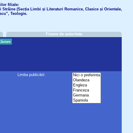
or filiale:
ri Străine (Secția Limbi și Literaturi Romanice, Clasice și Orientale,
scu”, Teologie.
Fisiere de autoritate
Căutare
Limba publicării: