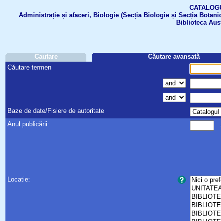
CATALOGUL 
Administrație și afaceri, Biologie (Secția Biologie și Secția Botanic
Biblioteca Aus
Cautare
Căutare avansată
Căutare termen
Baze de date/Fisiere de autoritate
Anul publicării:
Locatie: