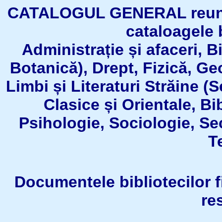
CATALOGUL GENERAL reuneşt
cataloagele b
Administrație și afaceri, B
Botanică), Drept, Fizică, Geo
Limbi și Literaturi Străine (
Clasice și Orientale, Bi
Psihologie, Sociologie, Se
T
Documentele bibliotecilor fil
re