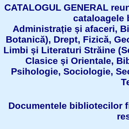
CATALOGUL GENERAL reuneşt
cataloagele b
Administrație și afaceri, B
Botanică), Drept, Fizică, Geo
Limbi și Literaturi Străine (
Clasice și Orientale, Bi
Psihologie, Sociologie, Se
T
Documentele bibliotecilor fil
re