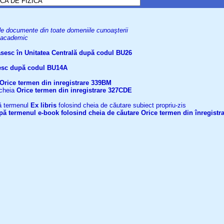
uri de documente din toate domeniile cunoaşterii
el academic
găsesc în Unitatea Centrală după codul BU26
ăsesc după codul BU14A
Orice termen din inregistrare
339BM
 cheia
Orice termen din inregistrare
327CDE
upă termenul
Ex libris
folosind cheia de căutare subiect propriu-zis
după termenul
e-book
folosind cheia de căutare
Orice termen din înregistr