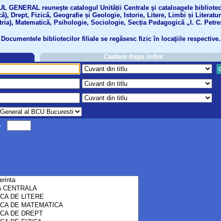
GENERAL reuneşte catalogul Unității Centrale şi cataloagele bibliotecil
ă), Drept, Fizică, Geografie și Geologie, Istorie, Litere, Limbi și Literatu
tria), Matematică, Psihologie, Sociologie, Secția Pedagogică „I. C. Petre
Documentele bibliotecilor filiale se regăsesc fizic în locaţiile respective.
Cautare dupa index
-