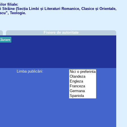
or filiale:
ri Străine (Secția Limbi și Literaturi Romanice, Clasice și Orientale,
scu”, Teologie.
Fisiere de autoritate
Căutare
Limba publicării: