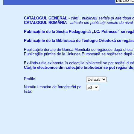
CATALOGUL GENERAL
-
cărţi , publicaţii seriale şi alte tip
CATALOGUL ROMÂNIA
-
articole din publicaţii seriale de niv
Publicaţiile de la Secţia Pedagogică „I.C. Petrescu” se re
Publicaţiile de la Biblioteca de Teologie Ortodoxă se reg
Publicaţiile donate de Banca Mondială se regăsesc după cheia
Publicaţiile primite de la Uniunea Europeană se regăsesc după
Ex-libris-urile existente în colecţiile bibliotecii se pot regăsi d
Cărţile electronice din colecţiile bibliotecii se pot regăsi 
Profile:
Numărul maxim de înregistrări pe
listă: