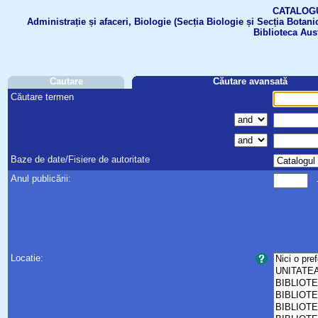
CATALOGUL 
Administrație și afaceri, Biologie (Secția Biologie și Secția Botanic
Biblioteca Aus
Cautare
Căutare avansată
Căutare termen
Baze de date/Fisiere de autoritate
Anul publicării:
Locatie: