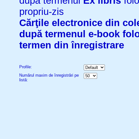
după termenul
Ex libris
folo
propriu-zis
Cărţile electronice din cole
după termenul
e-book
fol
termen din înregistrare
Profile:
Numărul maxim de înregistrări pe
listă: