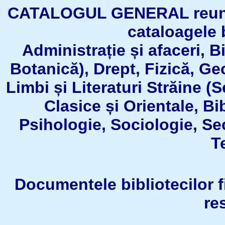
CATALOGUL GENERAL reuneşt
cataloagele b
Administrație și afaceri, B
Botanică), Drept, Fizică, Geo
Limbi și Literaturi Străine (
Clasice și Orientale, Bi
Psihologie, Sociologie, Se
T
Documentele bibliotecilor fil
re