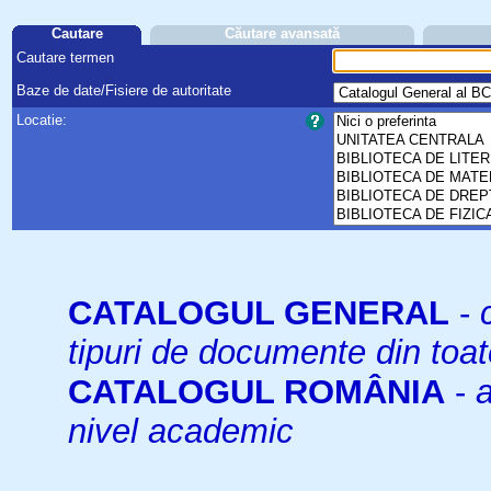
Cautare
Căutare avansată
Cautare termen
Baze de date/Fisiere de autoritate
Locatie:
CATALOGUL GENERAL
-
tipuri de documente din toat
CATALOGUL ROMÂNIA
-
a
nivel academic