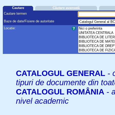
Cautare
Căutare avansată
Cautare termen
Baze de date/Fisiere de autoritate
Locatie:
CATALOGUL GENERAL
-
tipuri de documente din toat
CATALOGUL ROMÂNIA
-
a
nivel academic