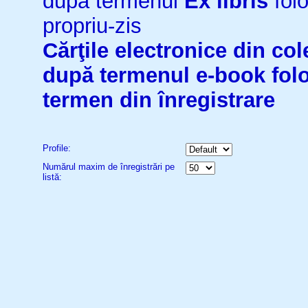
după termenul
Ex libris
folo
propriu-zis
Cărţile electronice din cole
după termenul
e-book
fol
termen din înregistrare
Profile:
Numărul maxim de înregistrări pe
listă: