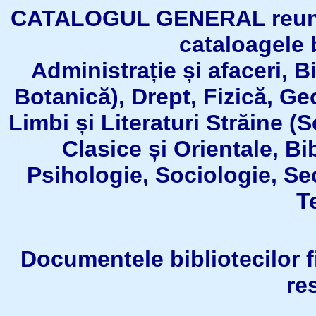
CATALOGUL GENERAL reuneşt
cataloagele b
Administrație și afaceri, B
Botanică), Drept, Fizică, Geo
Limbi și Literaturi Străine (
Clasice și Orientale, Bi
Psihologie, Sociologie, Se
T
Documentele bibliotecilor fil
re