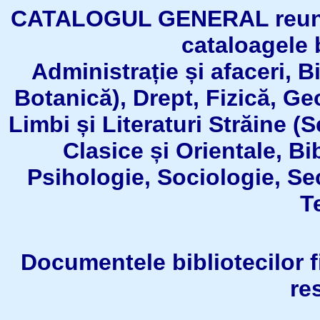
CATALOGUL GENERAL reuneşt
cataloagele b
Administrație și afaceri, B
Botanică), Drept, Fizică, Geo
Limbi și Literaturi Străine (
Clasice și Orientale, Bi
Psihologie, Sociologie, Se
T
Documentele bibliotecilor fil
re