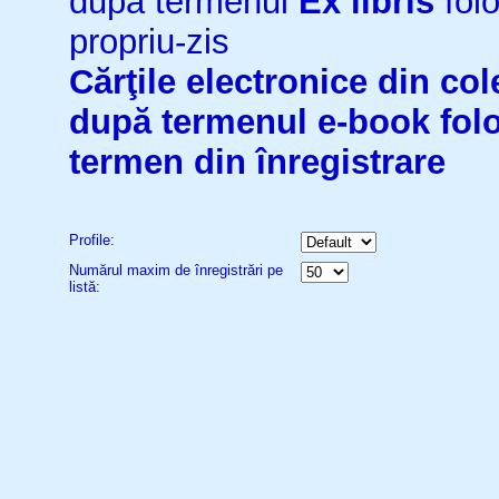
după termenul
Ex libris
folo
propriu-zis
Cărţile electronice din cole
după termenul
e-book
fol
termen din înregistrare
Profile:
Numărul maxim de înregistrări pe
listă: