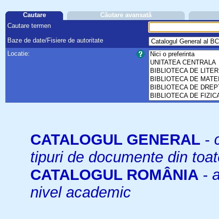
Cautare
Căutare avansată
Cautare termen
Baze de date/Fisiere de autoritate
Locatie:
CATALOGUL GENERAL
-
tipuri de documente din toat
CATALOGUL ROMÂNIA
-
a
nivel academic