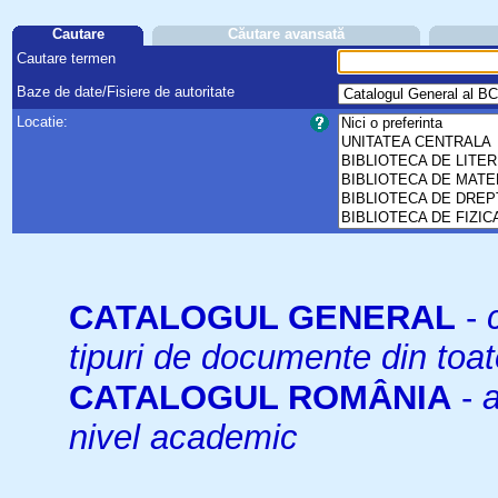
Cautare
Căutare avansată
Cautare termen
Baze de date/Fisiere de autoritate
Locatie:
CATALOGUL GENERAL
-
tipuri de documente din toat
CATALOGUL ROMÂNIA
-
a
nivel academic