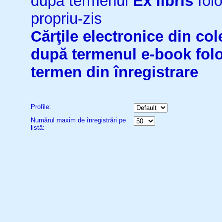
după termenul
Ex libris
folo
propriu-zis
Cărţile electronice din cole
după termenul
e-book
fol
termen din înregistrare
Profile:
Numărul maxim de înregistrări pe
listă: