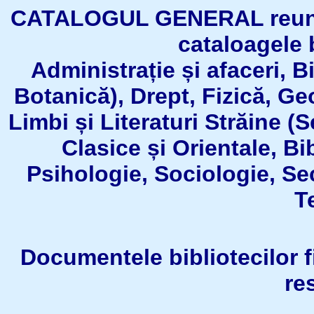
CATALOGUL GENERAL reuneşt
cataloagele b
Administrație și afaceri, B
Botanică), Drept, Fizică, Geo
Limbi și Literaturi Străine (
Clasice și Orientale, Bi
Psihologie, Sociologie, Se
T
Documentele bibliotecilor fil
re