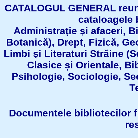
CATALOGUL GENERAL reuneşt
cataloagele b
Administrație și afaceri, B
Botanică), Drept, Fizică, Geo
Limbi și Literaturi Străine (
Clasice și Orientale, Bi
Psihologie, Sociologie, Se
T
Documentele bibliotecilor fil
re