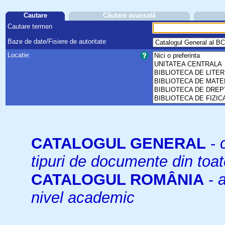
Cautare
Căutare avansată
Cautare termen
Baze de date/Fisiere de autoritate
Locatie:
CATALOGUL GENERAL
-
tipuri de documente din toat
CATALOGUL ROMÂNIA
-
a
nivel academic