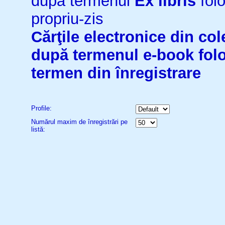
după termenul
Ex libris
folo
propriu-zis
Cărţile electronice din cole
după termenul
e-book
fol
termen din înregistrare
Profile:
Numărul maxim de înregistrări pe
listă: