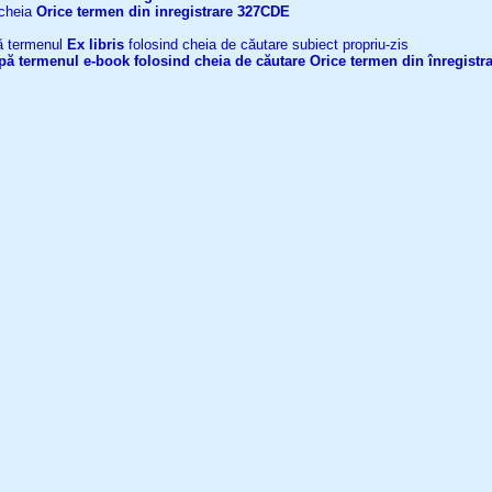
 cheia
Orice termen din inregistrare
327CDE
upă termenul
Ex libris
folosind cheia de căutare subiect propriu-zis
după termenul
e-book
folosind cheia de căutare
Orice termen din înregistr