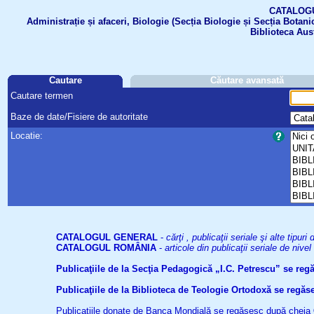
CATALOGUL 
Administrație și afaceri, Biologie (Secția Biologie și Secția Botanic
Biblioteca Aus
Cautare
Căutare avansată
Cautare termen
Baze de date/Fisiere de autoritate
Locatie:
CATALOGUL GENERAL
-
cărţi , publicaţii seriale şi alte tip
CATALOGUL ROMÂNIA
-
articole din publicaţii seriale de niv
Publicaţiile de la Secţia Pedagogică „I.C. Petrescu” se re
Publicaţiile de la Biblioteca de Teologie Ortodoxă se reg
Publicaţiile donate de Banca Mondială se regăsesc după cheia