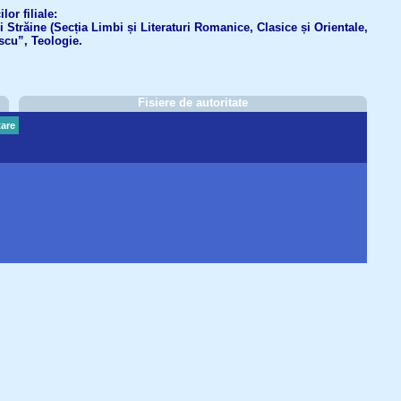
or filiale:
ri Străine (Secția Limbi și Literaturi Romanice, Clasice și Orientale,
scu”, Teologie.
Fisiere de autoritate
are