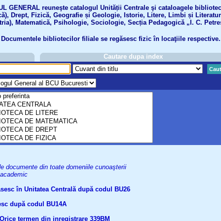
GENERAL reuneşte catalogul Unității Centrale şi cataloagele bibliotecil
ă), Drept, Fizică, Geografie și Geologie, Istorie, Litere, Limbi și Literatu
tria), Matematică, Psihologie, Sociologie, Secția Pedagogică „I. C. Petre
Documentele bibliotecilor filiale se regăsesc fizic în locaţiile respective.
Cautare dupa index
Caut
uri de documente din toate domeniile cunoaşterii
el academic
găsesc în Unitatea Centrală după codul BU26
ăsesc după codul BU14A
Orice termen din inregistrare
339BM