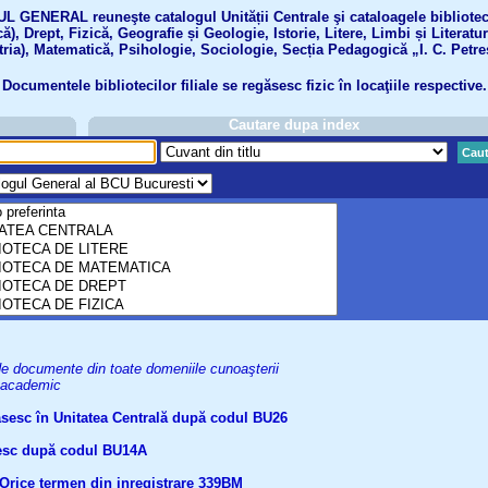
GENERAL reuneşte catalogul Unității Centrale şi cataloagele bibliotecil
ă), Drept, Fizică, Geografie și Geologie, Istorie, Litere, Limbi și Literatu
tria), Matematică, Psihologie, Sociologie, Secția Pedagogică „I. C. Petre
Documentele bibliotecilor filiale se regăsesc fizic în locaţiile respective.
Cautare dupa index
Caut
uri de documente din toate domeniile cunoaşterii
el academic
găsesc în Unitatea Centrală după codul BU26
ăsesc după codul BU14A
Orice termen din inregistrare
339BM