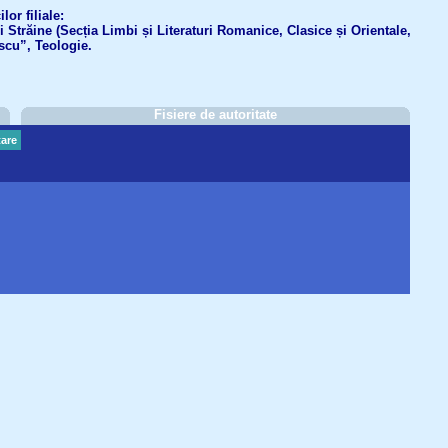
or filiale:
ri Străine (Secția Limbi și Literaturi Romanice, Clasice și Orientale,
scu”, Teologie.
Fisiere de autoritate
are