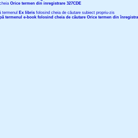
 cheia
Orice termen din inregistrare
327CDE
upă termenul
Ex libris
folosind cheia de căutare subiect propriu-zis
după termenul
e-book
folosind cheia de căutare
Orice termen din înregistr