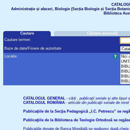
CATALOGUL 
Administrație și afaceri, Biologie (Secția Biologie și Secția Botanic
Biblioteca Aus
Cautare
Căutare avansată
Cautare termen
Baze de date/Fisiere de autoritate
Locatie:
CATALOGUL GENERAL
-
cărţi , publicaţii seriale şi alte tip
CATALOGUL ROMÂNIA
-
articole din publicaţii seriale de niv
Publicaţiile de la Secţia Pedagogică „I.C. Petrescu” se re
Publicaţiile de la Biblioteca de Teologie Ortodoxă se reg
Publicaţiile donate de Banca Mondială se regăsesc după cheia