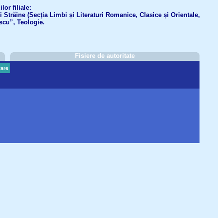
or filiale:
ri Străine (Secția Limbi și Literaturi Romanice, Clasice și Orientale,
scu”, Teologie.
Fisiere de autoritate
are