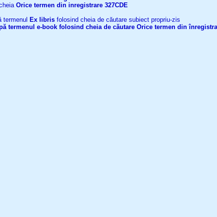
 cheia
Orice termen din inregistrare
327CDE
upă termenul
Ex libris
folosind cheia de căutare subiect propriu-zis
după termenul
e-book
folosind cheia de căutare
Orice termen din înregistr