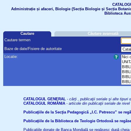
CATALOGUL 
Administrație și afaceri, Biologie (Secția Biologie și Secția Botanic
Biblioteca Aus
Cautare
Căutare avansată
Cautare termen
Baze de date/Fisiere de autoritate
Locatie:
CATALOGUL GENERAL
-
cărţi , publicaţii seriale şi alte tip
CATALOGUL ROMÂNIA
-
articole din publicaţii seriale de niv
Publicaţiile de la Secţia Pedagogică „I.C. Petrescu” se re
Publicaţiile de la Biblioteca de Teologie Ortodoxă se reg
Publicaţiile donate de Banca Mondială se regăsesc după cheia