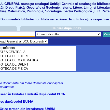
GENERAL reuneşte catalogul Unității Centrale şi cataloagele bibliotecil
ă), Drept, Fizică, Geografie și Geologie, Istorie, Litere, Limbi și Literatu
tria), Matematică, Psihologie, Sociologie, Secția Pedagogică „I. C. Petre
Documentele bibliotecilor filiale se regăsesc fizic în locaţiile respective.
Cautare dupa index
Caut
uri de documente din toate domeniile cunoaşterii
el academic
găsesc în Unitatea Centrală după codul BU26
ăsesc după codul BU14A
Orice termen din inregistrare
339BM