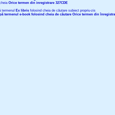
 cheia
Orice termen din inregistrare
327CDE
upă termenul
Ex libris
folosind cheia de căutare subiect propriu-zis
după termenul
e-book
folosind cheia de căutare
Orice termen din înregistr