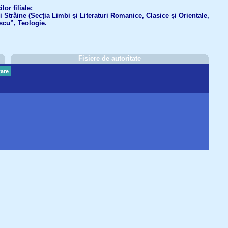
or filiale:
ri Străine (Secția Limbi și Literaturi Romanice, Clasice și Orientale,
scu”, Teologie.
Fisiere de autoritate
are