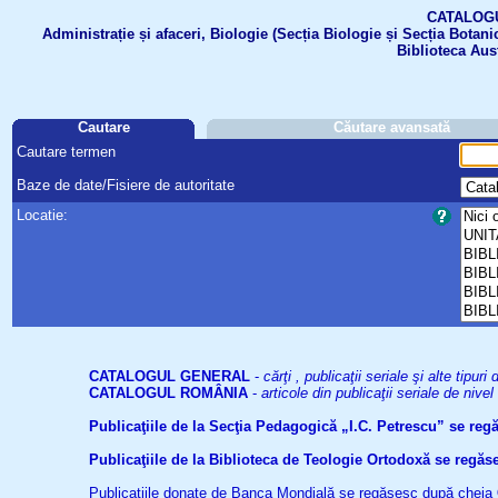
CATALOGUL 
Administrație și afaceri, Biologie (Secția Biologie și Secția Botanic
Biblioteca Aus
Cautare
Căutare avansată
Cautare termen
Baze de date/Fisiere de autoritate
Locatie:
CATALOGUL GENERAL
-
cărţi , publicaţii seriale şi alte tip
CATALOGUL ROMÂNIA
-
articole din publicaţii seriale de niv
Publicaţiile de la Secţia Pedagogică „I.C. Petrescu” se re
Publicaţiile de la Biblioteca de Teologie Ortodoxă se reg
Publicaţiile donate de Banca Mondială se regăsesc după cheia