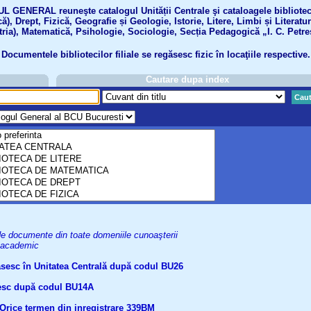
GENERAL reuneşte catalogul Unității Centrale şi cataloagele bibliotecil
ă), Drept, Fizică, Geografie și Geologie, Istorie, Litere, Limbi și Literatu
tria), Matematică, Psihologie, Sociologie, Secția Pedagogică „I. C. Petre
Documentele bibliotecilor filiale se regăsesc fizic în locaţiile respective.
Cautare dupa index
Caut
uri de documente din toate domeniile cunoaşterii
el academic
găsesc în Unitatea Centrală după codul BU26
ăsesc după codul BU14A
Orice termen din inregistrare
339BM