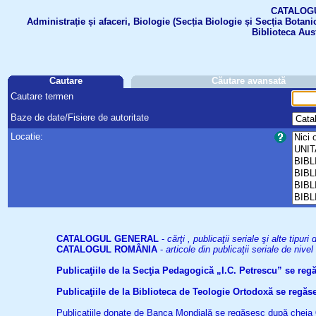
CATALOGUL 
Administrație și afaceri, Biologie (Secția Biologie și Secția Botanic
Biblioteca Aus
Cautare
Căutare avansată
Cautare termen
Baze de date/Fisiere de autoritate
Locatie:
CATALOGUL GENERAL
-
cărţi , publicaţii seriale şi alte tip
CATALOGUL ROMÂNIA
-
articole din publicaţii seriale de niv
Publicaţiile de la Secţia Pedagogică „I.C. Petrescu” se re
Publicaţiile de la Biblioteca de Teologie Ortodoxă se reg
Publicaţiile donate de Banca Mondială se regăsesc după cheia