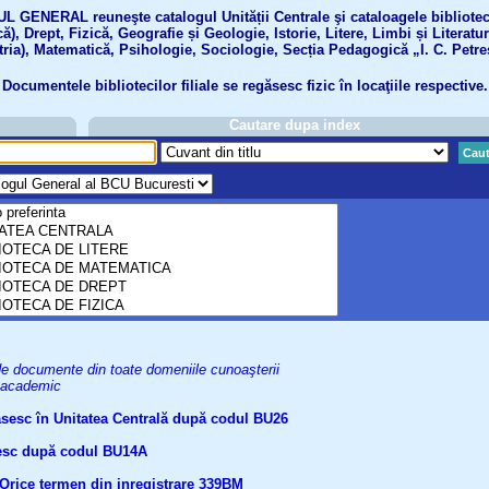
GENERAL reuneşte catalogul Unității Centrale şi cataloagele bibliotecil
ă), Drept, Fizică, Geografie și Geologie, Istorie, Litere, Limbi și Literatu
tria), Matematică, Psihologie, Sociologie, Secția Pedagogică „I. C. Petre
Documentele bibliotecilor filiale se regăsesc fizic în locaţiile respective.
Cautare dupa index
Caut
uri de documente din toate domeniile cunoaşterii
el academic
găsesc în Unitatea Centrală după codul BU26
ăsesc după codul BU14A
Orice termen din inregistrare
339BM