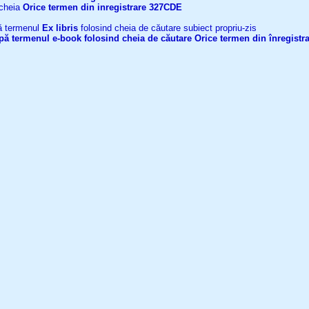
 cheia
Orice termen din inregistrare
327CDE
upă termenul
Ex libris
folosind cheia de căutare subiect propriu-zis
după termenul
e-book
folosind cheia de căutare
Orice termen din înregistr