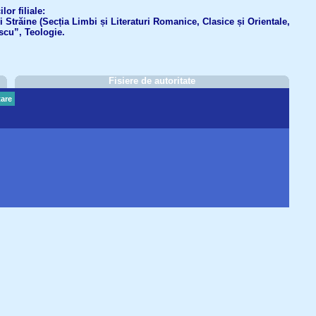
or filiale:
ri Străine (Secția Limbi și Literaturi Romanice, Clasice și Orientale,
scu”, Teologie.
Fisiere de autoritate
are