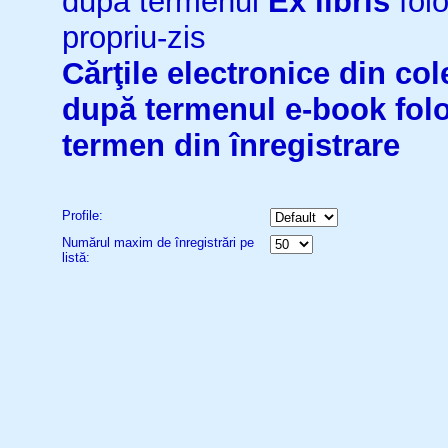
după termenul
Ex libris
folo
propriu-zis
Cărţile electronice din cole
după termenul
e-book
fol
termen din înregistrare
Profile:
Numărul maxim de înregistrări pe
listă: