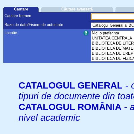
Cautare
Căutare avansată
Cautare termen
Baze de date/Fisiere de autoritate
Locatie:
CATALOGUL GENERAL
-
tipuri de documente din toat
CATALOGUL ROMÂNIA
-
a
nivel academic