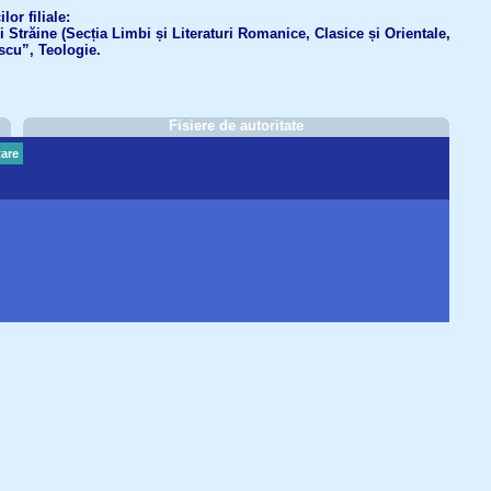
or filiale:
ri Străine (Secția Limbi și Literaturi Romanice, Clasice și Orientale,
scu”, Teologie.
Fisiere de autoritate
are