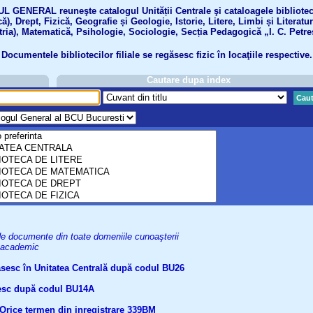
GENERAL reuneşte catalogul Unității Centrale şi cataloagele bibliotecil
ă), Drept, Fizică, Geografie și Geologie, Istorie, Litere, Limbi și Literatu
tria), Matematică, Psihologie, Sociologie, Secția Pedagogică „I. C. Petre
Documentele bibliotecilor filiale se regăsesc fizic în locaţiile respective.
Cautare dupa index
Caut
uri de documente din toate domeniile cunoaşterii
el academic
găsesc în Unitatea Centrală după codul BU26
ăsesc după codul BU14A
Orice termen din inregistrare
339BM