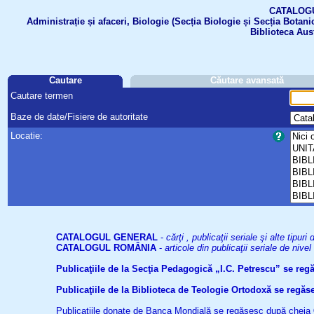
CATALOGUL 
Administrație și afaceri, Biologie (Secția Biologie și Secția Botanic
Biblioteca Aus
Cautare
Căutare avansată
Cautare termen
Baze de date/Fisiere de autoritate
Locatie:
CATALOGUL GENERAL
-
cărţi , publicaţii seriale şi alte tip
CATALOGUL ROMÂNIA
-
articole din publicaţii seriale de niv
Publicaţiile de la Secţia Pedagogică „I.C. Petrescu” se re
Publicaţiile de la Biblioteca de Teologie Ortodoxă se reg
Publicaţiile donate de Banca Mondială se regăsesc după cheia