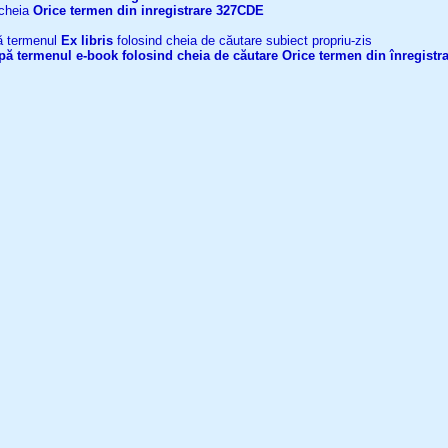
 cheia
Orice termen din inregistrare
327CDE
upă termenul
Ex libris
folosind cheia de căutare subiect propriu-zis
după termenul
e-book
folosind cheia de căutare
Orice termen din înregistr