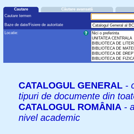
Cautare
Căutare avansată
Cautare termen
Baze de date/Fisiere de autoritate
Locatie:
CATALOGUL GENERAL
-
tipuri de documente din toat
CATALOGUL ROMÂNIA
-
a
nivel academic