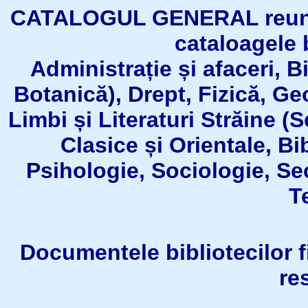
CATALOGUL GENERAL reuneşt
cataloagele b
Administrație și afaceri, B
Botanică), Drept, Fizică, Geo
Limbi și Literaturi Străine (
Clasice și Orientale, Bi
Psihologie, Sociologie, Se
T
Documentele bibliotecilor fil
re