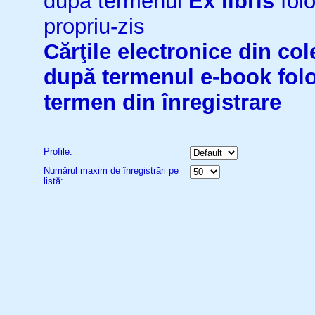
după termenul
Ex libris
folo
propriu-zis
Cărţile electronice din cole
după termenul
e-book
fol
termen din înregistrare
Profile:
Numărul maxim de înregistrări pe
listă: