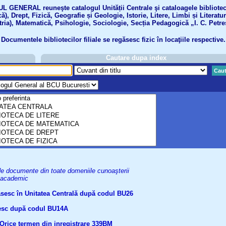
GENERAL reuneşte catalogul Unității Centrale şi cataloagele bibliotecil
ă), Drept, Fizică, Geografie și Geologie, Istorie, Litere, Limbi și Literatu
tria), Matematică, Psihologie, Sociologie, Secția Pedagogică „I. C. Petre
Documentele bibliotecilor filiale se regăsesc fizic în locaţiile respective.
Cautare dupa index
Caut
uri de documente din toate domeniile cunoaşterii
el academic
găsesc în Unitatea Centrală după codul BU26
ăsesc după codul BU14A
Orice termen din inregistrare
339BM