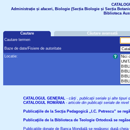
CATALOGUL 
Administrație și afaceri, Biologie (Secția Biologie și Secția Botanic
Biblioteca Aus
Cautare
Căutare avansată
Cautare termen
Baze de date/Fisiere de autoritate
Locatie:
CATALOGUL GENERAL
-
cărţi , publicaţii seriale şi alte tip
CATALOGUL ROMÂNIA
-
articole din publicaţii seriale de niv
Publicaţiile de la Secţia Pedagogică „I.C. Petrescu” se re
Publicaţiile de la Biblioteca de Teologie Ortodoxă se reg
Publicaţiile donate de Banca Mondială se regăsesc după cheia