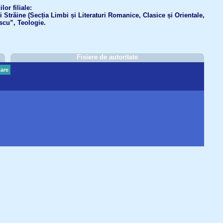
or filiale:
ri Străine (Secția Limbi și Literaturi Romanice, Clasice și Orientale,
scu”, Teologie.
Fisiere de autoritate
are