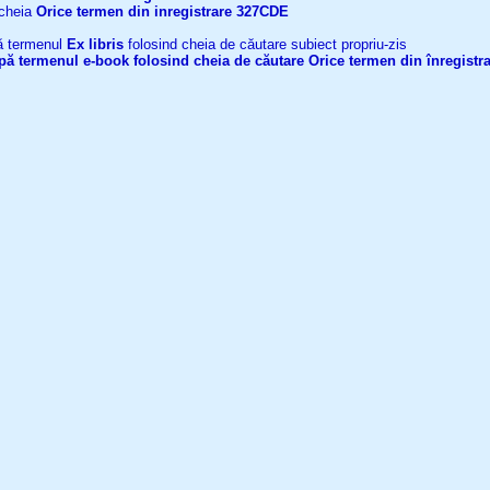
 cheia
Orice termen din inregistrare
327CDE
upă termenul
Ex libris
folosind cheia de căutare subiect propriu-zis
după termenul
e-book
folosind cheia de căutare
Orice termen din înregistr