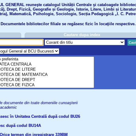
GENERAL reuneşte catalogul Unității Centrale şi cataloagele bibliotecil
ă), Drept, Fizică, Geografie și Geologie, Istorie, Litere, Limbi și Literatu
tria), Matematică, Psihologie, Sociologie, Secția Pedagogică „I. C. Petre
Documentele bibliotecilor filiale se regăsesc fizic în locaţiile respective.
Cautare dupa index
Caut
uri de documente din toate domeniile cunoaşterii
el academic
găsesc în Unitatea Centrală după codul BU26
ăsesc după codul BU14A
Orice termen din inregistrare
339BM