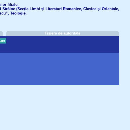
or filiale:
ri Străine (Secția Limbi și Literaturi Romanice, Clasice și Orientale,
scu”, Teologie.
Fisiere de autoritate
are