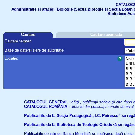
CATALOGUL 
Administrație și afaceri, Biologie (Secția Biologie și Secția Botanic
Biblioteca Aus
Cautare
Căutare avansată
Cautare termen
Baze de date/Fisiere de autoritate
Locatie:
CATALOGUL GENERAL
-
cărţi , publicaţii seriale şi alte tip
CATALOGUL ROMÂNIA
-
articole din publicaţii seriale de niv
Publicaţiile de la Secţia Pedagogică „I.C. Petrescu” se re
Publicaţiile de la Biblioteca de Teologie Ortodoxă se reg
Publicaţiile donate de Banca Mondială se regăsesc după cheia