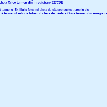
 cheia
Orice termen din inregistrare
327CDE
upă termenul
Ex libris
folosind cheia de căutare subiect propriu-zis
după termenul
e-book
folosind cheia de căutare
Orice termen din înregistr