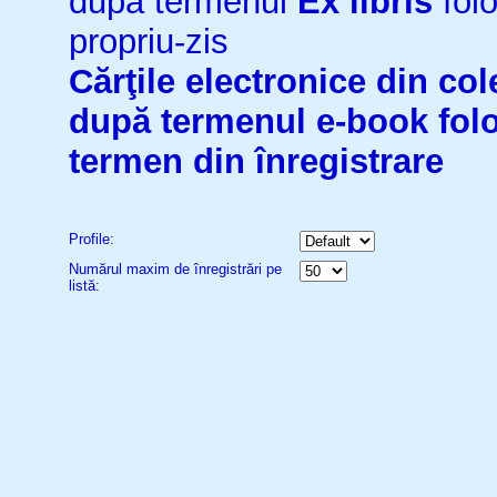
după termenul
Ex libris
folo
propriu-zis
Cărţile electronice din cole
după termenul
e-book
fol
termen din înregistrare
Profile:
Numărul maxim de înregistrări pe
listă: