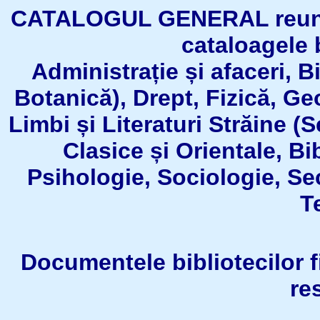
CATALOGUL GENERAL reuneşt
cataloagele b
Administrație și afaceri, B
Botanică), Drept, Fizică, Geo
Limbi și Literaturi Străine (
Clasice și Orientale, Bi
Psihologie, Sociologie, Se
T
Documentele bibliotecilor fil
re