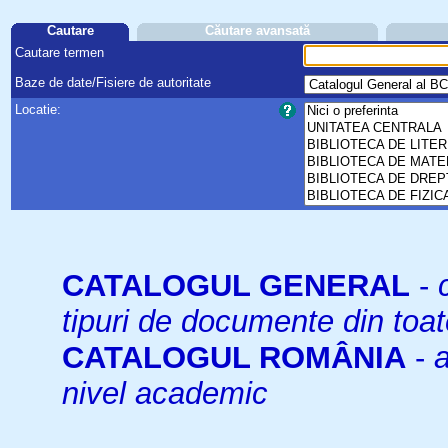
Cautare
Căutare avansată
Cautare termen
Baze de date/Fisiere de autoritate
Locatie:
CATALOGUL GENERAL
-
tipuri de documente din toat
CATALOGUL ROMÂNIA
-
a
nivel academic