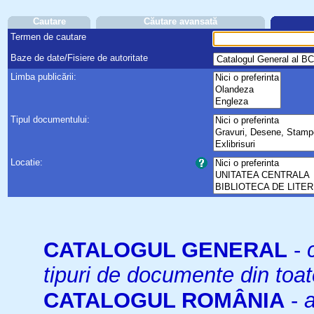
Cautare
Căutare avansată
Termen de cautare
Baze de date/Fisiere de autoritate
Limba publicării:
Tipul documentului:
Locatie:
CATALOGUL GENERAL
-
tipuri de documente din toat
CATALOGUL ROMÂNIA
-
a