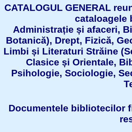
CATALOGUL GENERAL reuneşt
cataloagele b
Administrație și afaceri, B
Botanică), Drept, Fizică, Geo
Limbi și Literaturi Străine (
Clasice și Orientale, Bi
Psihologie, Sociologie, Se
T
Documentele bibliotecilor fil
re