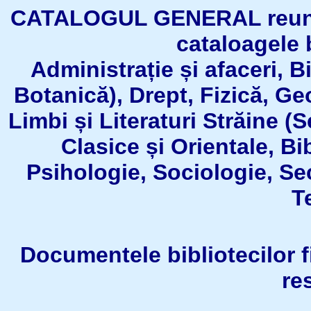
CATALOGUL GENERAL reuneşt
cataloagele b
Administrație și afaceri, B
Botanică), Drept, Fizică, Geo
Limbi și Literaturi Străine (
Clasice și Orientale, Bi
Psihologie, Sociologie, Se
T
Documentele bibliotecilor fil
re