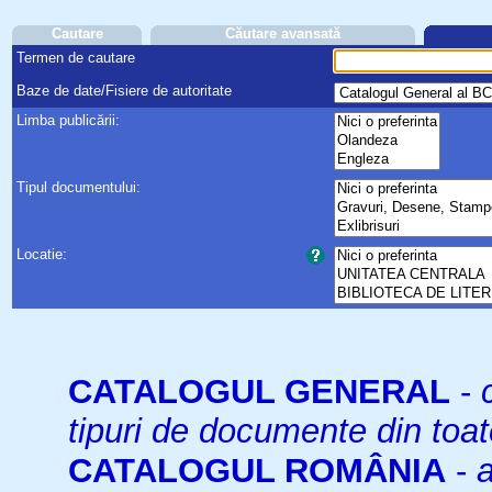
Cautare
Căutare avansată
Termen de cautare
Baze de date/Fisiere de autoritate
Limba publicării:
Tipul documentului:
Locatie:
CATALOGUL GENERAL
-
tipuri de documente din toat
CATALOGUL ROMÂNIA
-
a