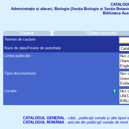
CATALOGUL 
Administrație și afaceri, Biologie (Secția Biologie și Secția Botanic
Biblioteca Aus
Cautare
Căutare avansată
Termen de cautare
Baze de date/Fisiere de autoritate
Limba publicării:
Tipul documentului:
Locatie:
CATALOGUL GENERAL
-
cărţi , publicaţii seriale şi alte tip
CATALOGUL ROMÂNIA
-
articole din publicaţii seriale de niv