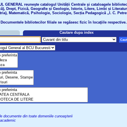
GENERAL reuneşte catalogul Unității Centrale şi cataloagele bibliotecil
ă), Drept, Fizică, Geografie și Geologie, Istorie, Litere, Limbi și Literatu
tria), Matematică, Psihologie, Sociologie, Secția Pedagogică „I. C. Petre
Documentele bibliotecilor filiale se regăsesc fizic în locaţiile respective.
Cautare dupa index
Caut
uri de documente din toate domeniile cunoaşterii
el academic