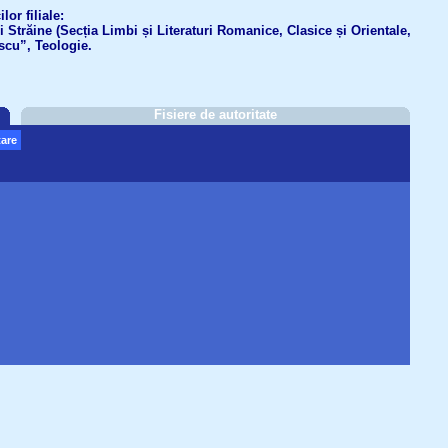
or filiale:
ri Străine (Secția Limbi și Literaturi Romanice, Clasice și Orientale,
scu”, Teologie.
Fisiere de autoritate
are