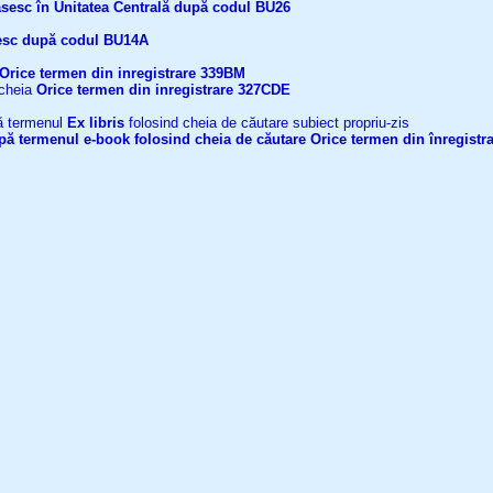
găsesc în Unitatea Centrală după codul BU26
ăsesc după codul BU14A
Orice termen din inregistrare
339BM
 cheia
Orice termen din inregistrare
327CDE
upă termenul
Ex libris
folosind cheia de căutare subiect propriu-zis
după termenul
e-book
folosind cheia de căutare
Orice termen din înregistr