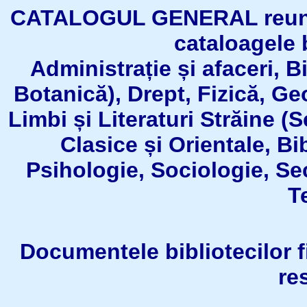
CATALOGUL GENERAL reuneşt
cataloagele b
Administrație și afaceri, B
Botanică), Drept, Fizică, Geo
Limbi și Literaturi Străine (
Clasice și Orientale, Bi
Psihologie, Sociologie, Se
T
Documentele bibliotecilor fil
re