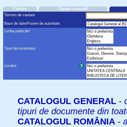
Cautare
Căutare avansată
Termen de cautare
Baze de date/Fisiere de autoritate
Limba publicării:
Tipul documentului:
Locatie:
CATALOGUL GENERAL
-
tipuri de documente din toat
CATALOGUL ROMÂNIA
-
a