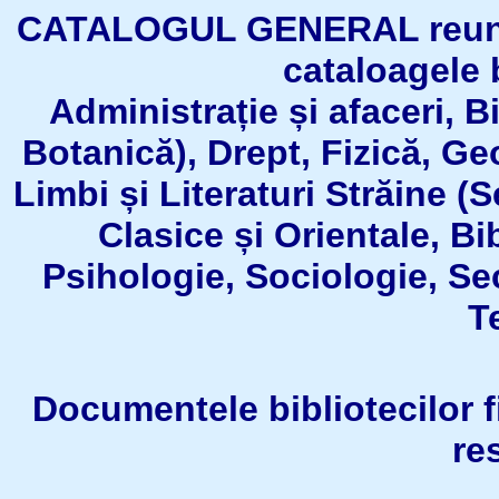
CATALOGUL GENERAL reuneşt
cataloagele b
Administrație și afaceri, B
Botanică), Drept, Fizică, Geo
Limbi și Literaturi Străine (
Clasice și Orientale, Bi
Psihologie, Sociologie, Se
T
Documentele bibliotecilor fil
re