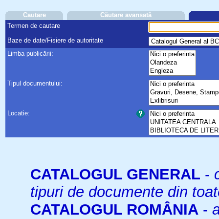
Cautare
Căutare avansată
Termen de cautare
Baze de date/Fisiere de autoritate
Limba publicării:
Tipul documentului:
Locatie:
CATALOGUL GENERAL
-
tipuri de documente din toat
CATALOGUL ROMÂNIA
-
a