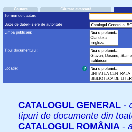
Cautare
Căutare avansată
Termen de cautare
Baze de date/Fisiere de autoritate
Limba publicării:
Tipul documentului:
Locatie:
CATALOGUL GENERAL
-
tipuri de documente din toat
CATALOGUL ROMÂNIA
-
a