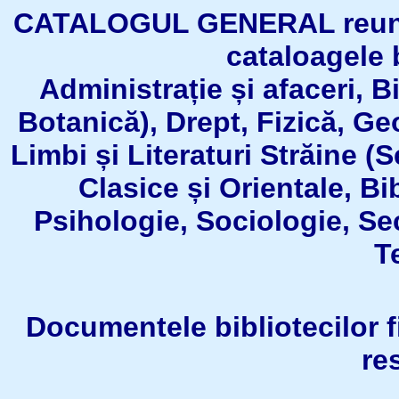
CATALOGUL GENERAL reuneşt
cataloagele b
Administrație și afaceri, B
Botanică), Drept, Fizică, Geo
Limbi și Literaturi Străine (
Clasice și Orientale, Bi
Psihologie, Sociologie, Se
T
Documentele bibliotecilor fil
re