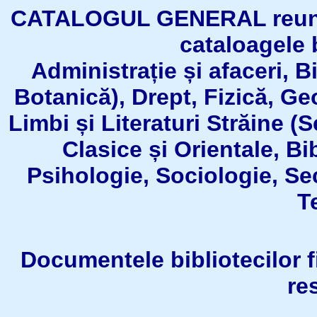
CATALOGUL GENERAL reuneşt
cataloagele b
Administrație și afaceri, B
Botanică), Drept, Fizică, Geo
Limbi și Literaturi Străine (
Clasice și Orientale, Bi
Psihologie, Sociologie, Se
T
Documentele bibliotecilor fil
re