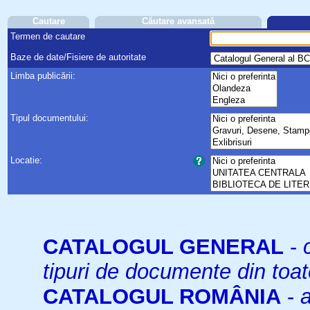
Cautare
Căutare avansată
Termen de cautare
Baze de date/Fisiere de autoritate
Limba publicării:
Tipul documentului:
Locatie:
CATALOGUL GENERAL
-
tipuri de documente din toat
CATALOGUL ROMÂNIA
-
a