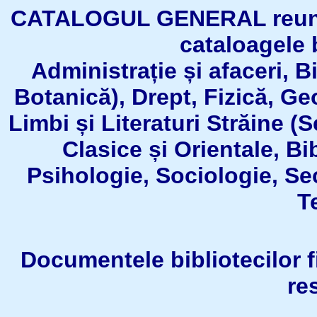
CATALOGUL GENERAL reuneşt
cataloagele b
Administrație și afaceri, B
Botanică), Drept, Fizică, Geo
Limbi și Literaturi Străine (
Clasice și Orientale, Bi
Psihologie, Sociologie, Se
T
Documentele bibliotecilor fil
re