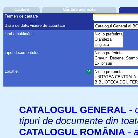
Cautare
Căutare avansată
Termen de cautare
Baze de date/Fisiere de autoritate
Limba publicării:
Tipul documentului:
Locatie:
CATALOGUL GENERAL
-
tipuri de documente din toat
CATALOGUL ROMÂNIA
-
a