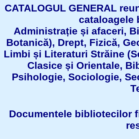
CATALOGUL GENERAL reuneşt
cataloagele b
Administrație și afaceri, B
Botanică), Drept, Fizică, Geo
Limbi și Literaturi Străine (
Clasice și Orientale, Bi
Psihologie, Sociologie, Se
T
Documentele bibliotecilor fil
re