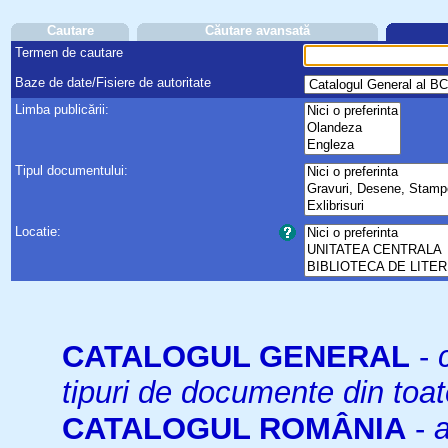
Cautare
Căutare avansată
Termen de cautare
Baze de date/Fisiere de autoritate
Limba publicării:
Tipul documentului:
Locatie:
CATALOGUL GENERAL
-
tipuri de documente din toat
CATALOGUL ROMÂNIA
-
a