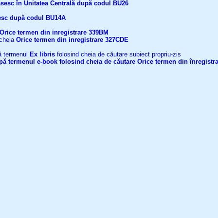
găsesc în Unitatea Centrală după codul BU26
ăsesc după codul BU14A
Orice termen din inregistrare
339BM
 cheia
Orice termen din inregistrare
327CDE
upă termenul
Ex libris
folosind cheia de căutare subiect propriu-zis
după termenul
e-book
folosind cheia de căutare
Orice termen din înregistr