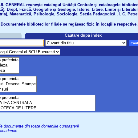
GENERAL reuneşte catalogul Unității Centrale şi cataloagele bibliotecil
ă), Drept, Fizică, Geografie și Geologie, Istorie, Litere, Limbi și Literatu
tria), Matematică, Psihologie, Sociologie, Secția Pedagogică „I. C. Petre
Documentele bibliotecilor filiale se regăsesc fizic în locaţiile respective.
Cautare dupa index
Caut
uri de documente din toate domeniile cunoaşterii
el academic