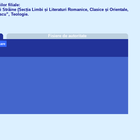
or filiale:
ri Străine (Secția Limbi și Literaturi Romanice, Clasice și Orientale,
scu”, Teologie.
Fisiere de autoritate
are