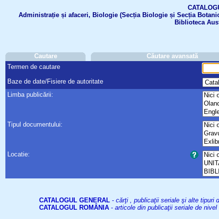
CATALOGUL 
Administrație și afaceri, Biologie (Secția Biologie și Secția Botanic
Biblioteca Aus
Cautare
Căutare avansată
Termen de cautare
Baze de date/Fisiere de autoritate
Limba publicării:
Tipul documentului:
Locatie:
CATALOGUL GENERAL
-
cărţi , publicaţii seriale şi alte tip
CATALOGUL ROMÂNIA
-
articole din publicaţii seriale de niv