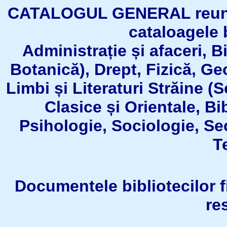
CATALOGUL GENERAL reuneşt
cataloagele b
Administrație și afaceri, B
Botanică), Drept, Fizică, Geo
Limbi și Literaturi Străine (
Clasice și Orientale, Bi
Psihologie, Sociologie, Se
T
Documentele bibliotecilor fil
re