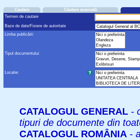
Cautare
Căutare avansată
Termen de cautare
Baze de date/Fisiere de autoritate
Limba publicării:
Tipul documentului:
Locatie:
CATALOGUL GENERAL
-
tipuri de documente din toat
CATALOGUL ROMÂNIA
-
a