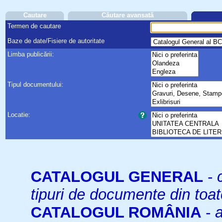
Cautare
Căutare avansată
Termen de cautare
Baze de date/Fisiere de autoritate
Limba publicării:
Tipul documentului:
Locatie:
CATALOGUL GENERAL
-
tipuri de documente din toat
CATALOGUL ROMÂNIA
-
a