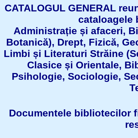
CATALOGUL GENERAL reuneşt
cataloagele b
Administrație și afaceri, B
Botanică), Drept, Fizică, Geo
Limbi și Literaturi Străine (
Clasice și Orientale, Bi
Psihologie, Sociologie, Se
T
Documentele bibliotecilor fil
re