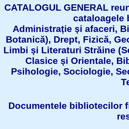
CATALOGUL GENERAL reuneşt
cataloagele b
Administrație și afaceri, B
Botanică), Drept, Fizică, Geo
Limbi și Literaturi Străine (
Clasice și Orientale, Bi
Psihologie, Sociologie, Se
T
Documentele bibliotecilor fil
re