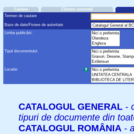
Cautare
Căutare avansată
Termen de cautare
Baze de date/Fisiere de autoritate
Limba publicării:
Tipul documentului:
Locatie:
CATALOGUL GENERAL
-
tipuri de documente din toat
CATALOGUL ROMÂNIA
-
a