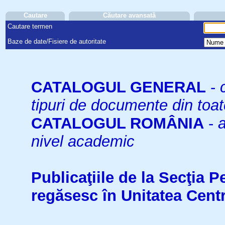
Cautare
Căutare avansată
Cautare termen
Baze de date/Fisiere de autoritate
CATALOGUL GENERAL
-
tipuri de documente din toat
CATALOGUL ROMÂNIA
-
a
nivel academic
Publicaţiile de la Secţia 
regăsesc în Unitatea Cent