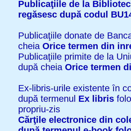
Publicaţiile de la Bibliot
regăsesc după codul BU1
Publicaţiile donate de Ban
cheia
Orice termen din inr
Publicaţiile primite de la 
după cheia
Orice termen di
Ex-libris-urile existente în co
după termenul
Ex libris
folo
propriu-zis
Cărţile electronice din cole
după termenul
e-book
fol