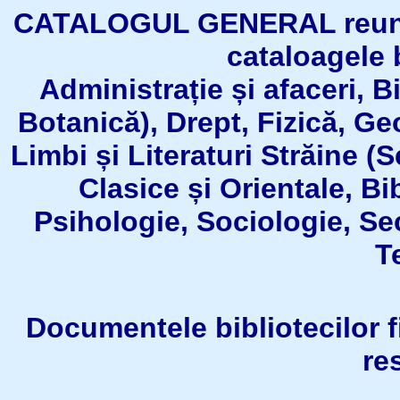
CATALOGUL GENERAL reuneşt
cataloagele b
Administrație și afaceri, B
Botanică), Drept, Fizică, Geo
Limbi și Literaturi Străine (
Clasice și Orientale, Bi
Psihologie, Sociologie, Se
T
Documentele bibliotecilor fil
re