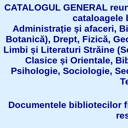
CATALOGUL GENERAL reuneşt
cataloagele b
Administrație și afaceri, B
Botanică), Drept, Fizică, Geo
Limbi și Literaturi Străine (
Clasice și Orientale, Bi
Psihologie, Sociologie, Se
T
Documentele bibliotecilor fil
re