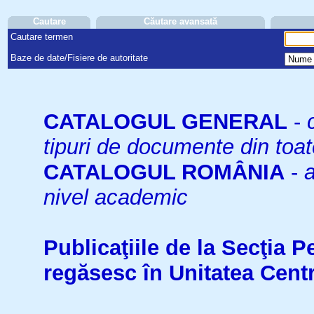
Cautare
Căutare avansată
Cautare termen
Baze de date/Fisiere de autoritate
CATALOGUL GENERAL
-
tipuri de documente din toat
CATALOGUL ROMÂNIA
-
a
nivel academic
Publicaţiile de la Secţia 
regăsesc în Unitatea Cent