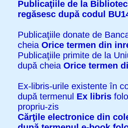
Publicaţiile de la Bibliot
regăsesc după codul BU1
Publicaţiile donate de Ban
cheia
Orice termen din inr
Publicaţiile primite de la 
după cheia
Orice termen di
Ex-libris-urile existente în co
după termenul
Ex libris
folo
propriu-zis
Cărţile electronice din cole
după termenul
e-book
fol