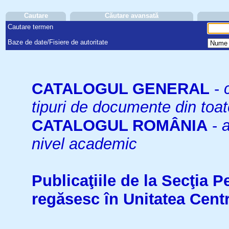
Cautare
Căutare avansată
Cautare termen
Baze de date/Fisiere de autoritate
CATALOGUL GENERAL
-
tipuri de documente din toat
CATALOGUL ROMÂNIA
-
a
nivel academic
Publicaţiile de la Secţia 
regăsesc în Unitatea Cent