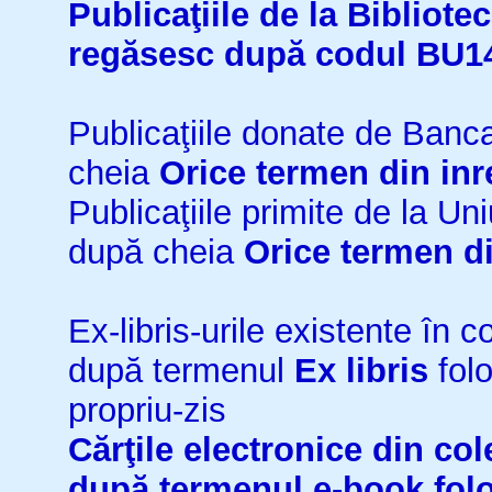
Publicaţiile de la Bibliot
regăsesc după codul BU1
Publicaţiile donate de Ban
cheia
Orice termen din inr
Publicaţiile primite de la 
după cheia
Orice termen di
Ex-libris-urile existente în co
după termenul
Ex libris
folo
propriu-zis
Cărţile electronice din cole
după termenul
e-book
fol