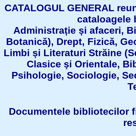
CATALOGUL GENERAL reuneşt
cataloagele b
Administrație și afaceri, B
Botanică), Drept, Fizică, Geo
Limbi și Literaturi Străine (
Clasice și Orientale, Bi
Psihologie, Sociologie, Se
T
Documentele bibliotecilor fil
re