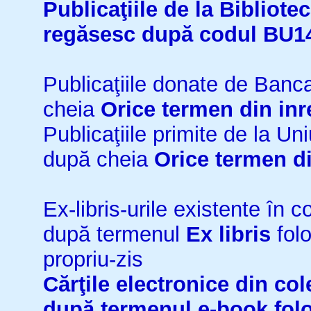
Publicaţiile de la Bibliot
regăsesc după codul BU1
Publicaţiile donate de Ban
cheia
Orice termen din inr
Publicaţiile primite de la 
după cheia
Orice termen di
Ex-libris-urile existente în co
după termenul
Ex libris
folo
propriu-zis
Cărţile electronice din cole
după termenul
e-book
fol