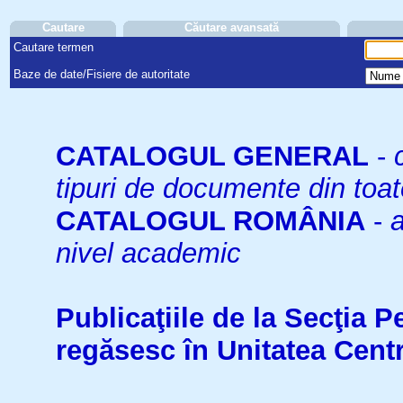
Cautare
Căutare avansată
Cautare termen
Baze de date/Fisiere de autoritate
CATALOGUL GENERAL
-
tipuri de documente din toat
CATALOGUL ROMÂNIA
-
a
nivel academic
Publicaţiile de la Secţia 
regăsesc în Unitatea Cent