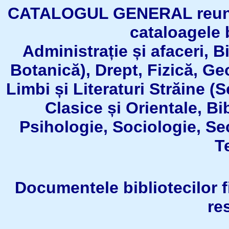
CATALOGUL GENERAL reuneşt
cataloagele b
Administrație și afaceri, B
Botanică), Drept, Fizică, Geo
Limbi și Literaturi Străine (
Clasice și Orientale, Bi
Psihologie, Sociologie, Se
T
Documentele bibliotecilor fil
re