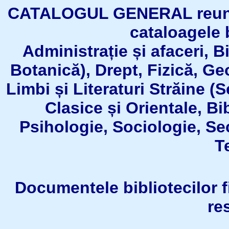
CATALOGUL GENERAL reuneşt
cataloagele b
Administrație și afaceri, B
Botanică), Drept, Fizică, Geo
Limbi și Literaturi Străine (
Clasice și Orientale, Bi
Psihologie, Sociologie, Se
T
Documentele bibliotecilor fil
re