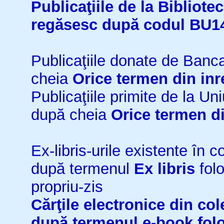
Publicaţiile de la Bibliot
regăsesc după codul BU1
Publicaţiile donate de Ban
cheia
Orice termen din inr
Publicaţiile primite de la 
după cheia
Orice termen di
Ex-libris-urile existente în co
după termenul
Ex libris
folo
propriu-zis
Cărţile electronice din cole
după termenul
e-book
fol