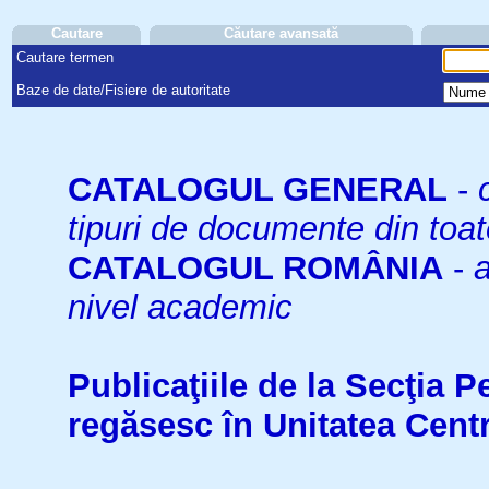
Cautare
Căutare avansată
Cautare termen
Baze de date/Fisiere de autoritate
CATALOGUL GENERAL
-
tipuri de documente din toat
CATALOGUL ROMÂNIA
-
a
nivel academic
Publicaţiile de la Secţia 
regăsesc în Unitatea Cent