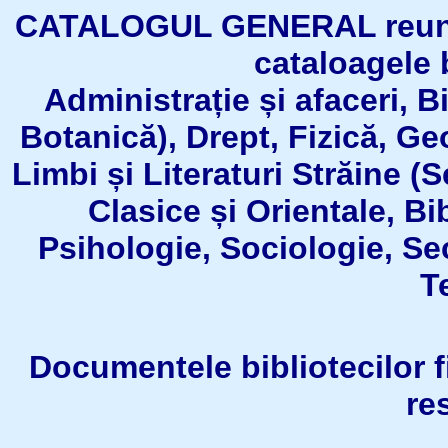
CATALOGUL GENERAL reuneşt
cataloagele b
Administrație și afaceri, B
Botanică), Drept, Fizică, Geo
Limbi și Literaturi Străine (
Clasice și Orientale, Bi
Psihologie, Sociologie, Se
T
Documentele bibliotecilor fil
re