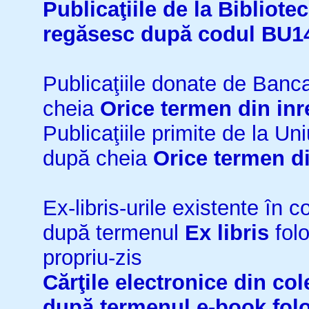
Publicaţiile de la Bibliot
regăsesc după codul BU1
Publicaţiile donate de Ban
cheia
Orice termen din inr
Publicaţiile primite de la 
după cheia
Orice termen di
Ex-libris-urile existente în co
după termenul
Ex libris
folo
propriu-zis
Cărţile electronice din cole
după termenul
e-book
fol