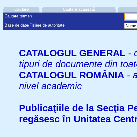
Cautare
Căutare avansată
Cautare termen
Baze de date/Fisiere de autoritate
CATALOGUL GENERAL
-
tipuri de documente din toat
CATALOGUL ROMÂNIA
-
a
nivel academic
Publicaţiile de la Secţia 
regăsesc în Unitatea Cent