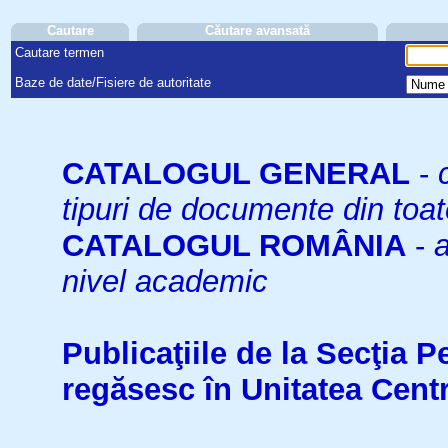
Cautare
Căutare avansată
Cautare termen
Baze de date/Fisiere de autoritate
CATALOGUL GENERAL
-
tipuri de documente din toat
CATALOGUL ROMÂNIA
-
a
nivel academic
Publicaţiile de la Secţia 
regăsesc în Unitatea Cent