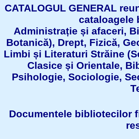
CATALOGUL GENERAL reuneşt
cataloagele b
Administrație și afaceri, B
Botanică), Drept, Fizică, Geo
Limbi și Literaturi Străine (
Clasice și Orientale, Bi
Psihologie, Sociologie, Se
T
Documentele bibliotecilor fil
re