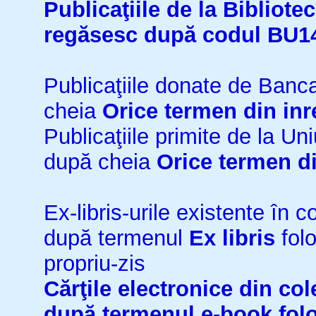
Publicaţiile de la Bibliot
regăsesc după codul BU1
Publicaţiile donate de Ban
cheia
Orice termen din inr
Publicaţiile primite de la 
după cheia
Orice termen di
Ex-libris-urile existente în co
după termenul
Ex libris
folo
propriu-zis
Cărţile electronice din cole
după termenul
e-book
fol