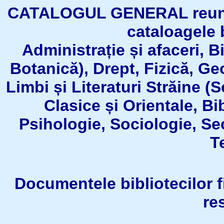
CATALOGUL GENERAL reuneşt
cataloagele b
Administrație și afaceri, B
Botanică), Drept, Fizică, Geo
Limbi și Literaturi Străine (
Clasice și Orientale, Bi
Psihologie, Sociologie, Se
T
Documentele bibliotecilor fil
re