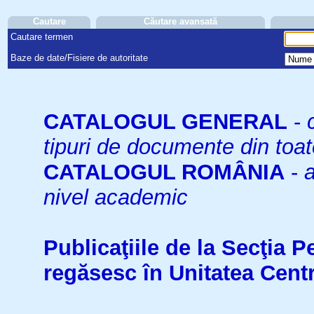
Cautare
Căutare avansată
Cautare termen
Baze de date/Fisiere de autoritate
CATALOGUL GENERAL
-
tipuri de documente din toat
CATALOGUL ROMÂNIA
-
a
nivel academic
Publicaţiile de la Secţia 
regăsesc în Unitatea Cent