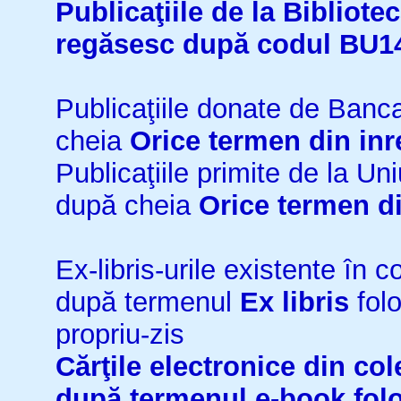
Publicaţiile de la Bibliot
regăsesc după codul BU1
Publicaţiile donate de Ban
cheia
Orice termen din inr
Publicaţiile primite de la 
după cheia
Orice termen di
Ex-libris-urile existente în co
după termenul
Ex libris
folo
propriu-zis
Cărţile electronice din cole
după termenul
e-book
fol