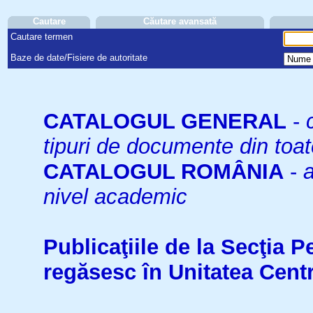
Cautare
Căutare avansată
Cautare termen
Baze de date/Fisiere de autoritate
CATALOGUL GENERAL
-
tipuri de documente din toat
CATALOGUL ROMÂNIA
-
a
nivel academic
Publicaţiile de la Secţia 
regăsesc în Unitatea Cent