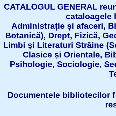
CATALOGUL GENERAL reuneşt
cataloagele b
Administrație și afaceri, B
Botanică), Drept, Fizică, Geo
Limbi și Literaturi Străine (
Clasice și Orientale, Bi
Psihologie, Sociologie, Se
T
Documentele bibliotecilor fil
re