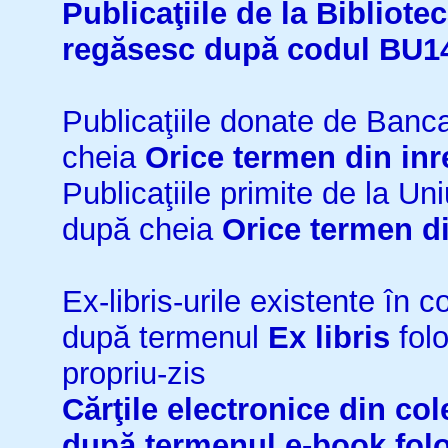
Publicaţiile de la Bibliot
regăsesc după codul BU1
Publicaţiile donate de Ban
cheia
Orice termen din inr
Publicaţiile primite de la 
după cheia
Orice termen di
Ex-libris-urile existente în co
după termenul
Ex libris
folo
propriu-zis
Cărţile electronice din cole
după termenul
e-book
fol