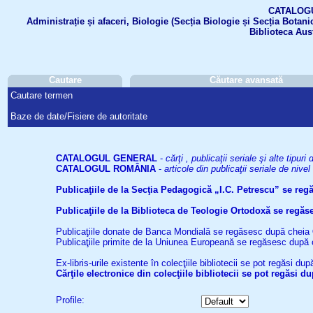
CATALOGUL 
Administrație și afaceri, Biologie (Secția Biologie și Secția Botanic
Biblioteca Aus
Cautare
Căutare avansată
Cautare termen
Baze de date/Fisiere de autoritate
CATALOGUL GENERAL
-
cărţi , publicaţii seriale şi alte tip
CATALOGUL ROMÂNIA
-
articole din publicaţii seriale de niv
Publicaţiile de la Secţia Pedagogică „I.C. Petrescu” se re
Publicaţiile de la Biblioteca de Teologie Ortodoxă se reg
Publicaţiile donate de Banca Mondială se regăsesc după cheia
Publicaţiile primite de la Uniunea Europeană se regăsesc după
Ex-libris-urile existente în colecţiile bibliotecii se pot regăsi d
Cărţile electronice din colecţiile bibliotecii se pot regăsi 
Profile: