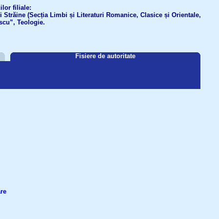
or filiale:
ri Străine (Secția Limbi și Literaturi Romanice, Clasice și Orientale,
scu”, Teologie.
Fisiere de autoritate
are