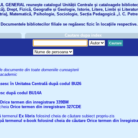
GENERAL reuneşte catalogul Unității Centrale şi cataloagele bibliotecil
ă), Drept, Fizică, Geografie și Geologie, Istorie, Litere, Limbi și Literatu
tria), Matematică, Psihologie, Sociologie, Secția Pedagogică „I. C. Petre
Documentele bibliotecilor filiale se regăsesc fizic în locaţiile respective.
Cautare dupa index
Cautare
uri de documente din toate domeniile cunoaşterii
el academic
găsesc în Unitatea Centrală după codul BU26
ăsesc după codul BU14A
Orice termen din inregistrare
339BM
 cheia
Orice termen din inregistrare
327CDE
upă termenul
Ex libris
folosind cheia de căutare subiect propriu-zis
după termenul
e-book
folosind cheia de căutare
Orice termen din înregistr