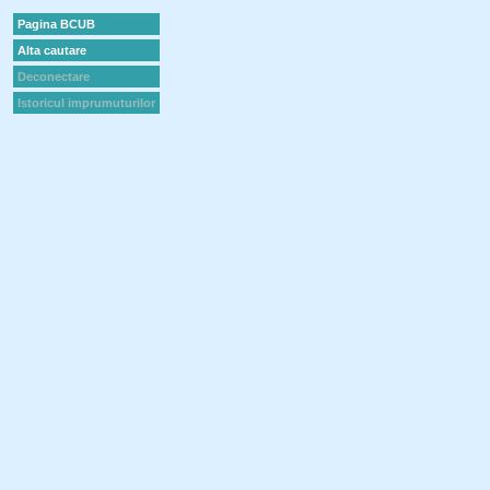
Pagina BCUB
Alta cautare
Deconectare
Istoricul imprumuturilor