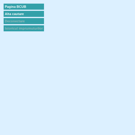
Pagina BCUB
Alta cautare
Deconectare
Istoricul imprumuturilor