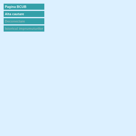
Pagina BCUB
Alta cautare
Deconectare
Istoricul imprumuturilor