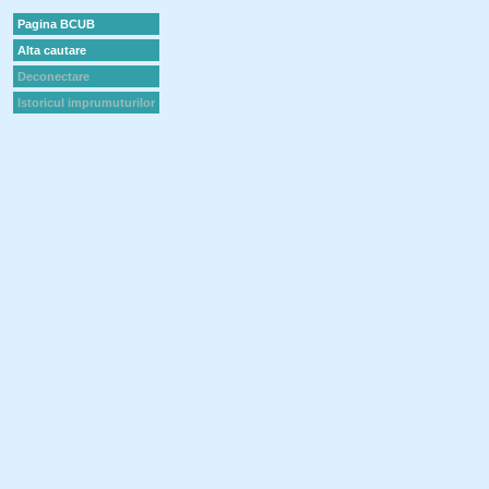
Pagina BCUB
Alta cautare
Deconectare
Istoricul imprumuturilor